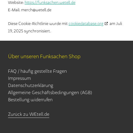
Website:
https://funksachen.wetell.de
E-Mail:
merch@
wetell.de
Diese Cookie-Richtlinie wurde mit
cookiedatabase.org
am Juli
19, 2025 synchronisiert.
Über unseren Funksachen Shop
FAQ / häufig gestellte Fragen
Impressum
Datenschutzerklärung
Allgemeine Geschäftsbedingungen (AGB)
Bestellung widerrufen
Zwischensumme:
0,00
€
Zurück zu WEtell.de
Warenkorb Anzeigen
Kasse