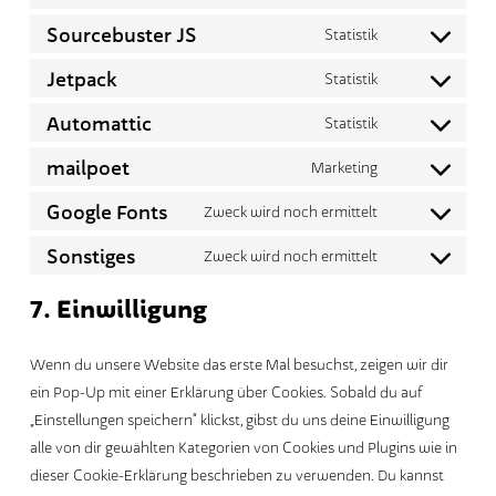
Consent
service
to
Sourcebuster JS
Statistik
wordpress
Consent
service
to
Jetpack
Statistik
woocommerce
Consent
service
to
Automattic
Statistik
sourcebuster-
Consent
service
js
to
mailpoet
Marketing
jetpack
Consent
service
to
Google Fonts
Zweck wird noch ermittelt
automattic
Consent
service
to
Sonstiges
Zweck wird noch ermittelt
mailpoet
Consent
service
to
7. Einwilligung
google-
service
fonts
sonstiges
Wenn du unsere Website das erste Mal besuchst, zeigen wir dir
ein Pop-Up mit einer Erklärung über Cookies. Sobald du auf
Es befinden sich keine
„Einstellungen speichern“ klickst, gibst du uns deine Einwilligung
alle von dir gewählten Kategorien von Cookies und Plugins wie in
Produkte im Warenkorb.
dieser Cookie-Erklärung beschrieben zu verwenden. Du kannst