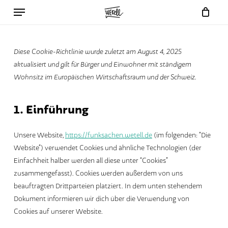
Skip
Menu
to
Warenkorb
Close
Cart
main
content
Diese Cookie-Richtlinie wurde zuletzt am August 4, 2025
aktualisiert und gilt für Bürger und Einwohner mit ständigem
Wohnsitz im Europäischen Wirtschaftsraum und der Schweiz.
1. Einführung
Unsere Website,
https://funksachen.wetell.de
(im folgenden: “Die
Website”) verwendet Cookies und ähnliche Technologien (der
Einfachheit halber werden all diese unter “Cookies”
zusammengefasst). Cookies werden außerdem von uns
beauftragten Drittparteien platziert. In dem unten stehendem
Dokument informieren wir dich über die Verwendung von
Cookies auf unserer Website.